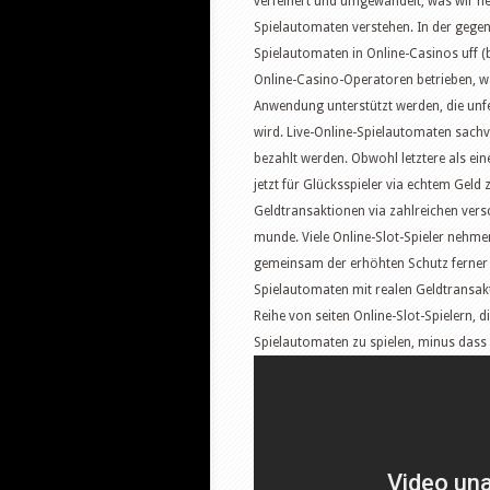
verfeinert und umgewandelt, was wir he
Spielautomaten verstehen. In der gegen
Spielautomaten in Online-Casinos uff (b
Online-Casino-Operatoren betrieben, wäh
Anwendung unterstützt werden, die un
wird. Live-Online-Spielautomaten sachv
bezahlt werden. Obwohl letztere als ein
jetzt für Glücksspieler via echtem Geld
Geldtransaktionen via zahlreichen vers
munde. Viele Online-Slot-Spieler nehme
gemeinsam der erhöhten Schutz ferner P
Spielautomaten mit realen Geldtransakti
Reihe von seiten Online-Slot-Spielern, di
Spielautomaten zu spielen, minus dass 