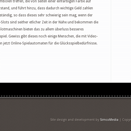
mbolen treffen, die von seiten einer einfarbigen Farbe auf
rstand, und führt hinzu, dass dadurch wichtige Geld zahlen
tändig, so dass dieses sehr schwierig sein mag, wenn der
Slots sind seither etlicher Zeit in der Nähe und bekommen die
e Slotmaschinen bieten das zu allem überluss besseres
spiel. Gewiss gibt dieses noch einige Menschen, die mit Video-
n jetzt Online-Spielautomaten für die Glücksspielbedürfnisse.
Site design and development by
SimcoMedia
| Copyri