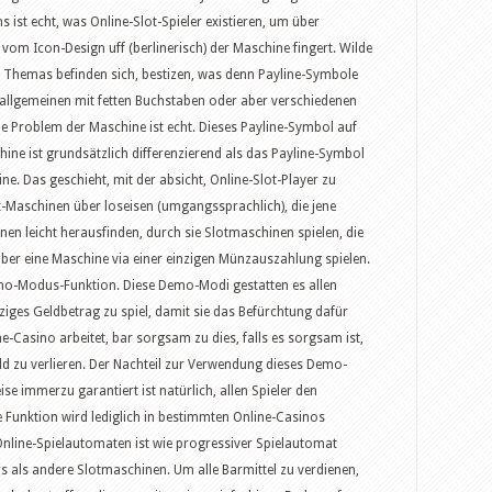
 ist echt, was Online-Slot-Spieler existieren, um über
 vom Icon-Design uff (berlinerisch) der Maschine fingert. Wilde
n Themas befinden sich, bestizen, was denn Payline-Symbole
 allgemeinen mit fetten Buchstaben oder aber verschiedenen
he Problem der Maschine ist echt. Dieses Payline-Symbol auf
ine ist grundsätzlich differenzierend als das Payline-Symbol
ne. Das geschieht, mit der absicht, Online-Slot-Player zu
ot-Maschinen über loseisen (umgangssprachlich), die jene
nen leicht herausfinden, durch sie Slotmaschinen spielen, die
r eine Maschine via einer einzigen Münzauszahlung spielen.
emo-Modus-Funktion. Diese Demo-Modi gestatten es allen
nziges Geldbetrag zu spiel, damit sie das Befürchtung dafür
-Casino arbeitet, bar sorgsam zu dies, falls es sorgsam ist,
eld zu verlieren. Der Nachteil zur Verwendung dieses Demo-
eise immerzu garantiert ist natürlich, allen Spieler den
 Funktion wird lediglich in bestimmten Online-Casinos
 Online-Spielautomaten ist wie progressiver Spielautomat
s als andere Slotmaschinen. Um alle Barmittel zu verdienen,