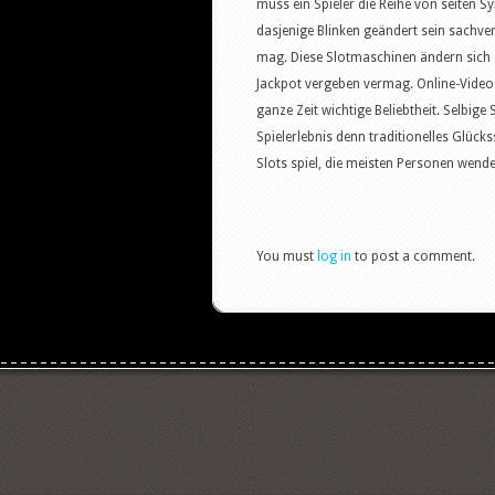
muss ein Spieler die Reihe von seiten Sy
dasjenige Blinken geändert sein sachve
mag. Diese Slotmaschinen ändern sich s
Jackpot vergeben vermag. Online-Video-
ganze Zeit wichtige Beliebtheit. Selbig
Spielerlebnis denn traditionelles Glücks
Slots spiel, die meisten Personen wende
You must
log in
to post a comment.