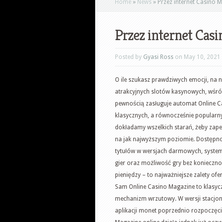
Home
»
News
»
Przez internet Casino 
Przez internet Cas
Posted by
Gyasi Ross
on May 10, 2021
O ile szukasz prawdziwych emocji, na 
atrakcyjnych slotów kasynowych, wśród
pewnością zasługuje automat Online Ca
klasycznych, a równocześnie popularny