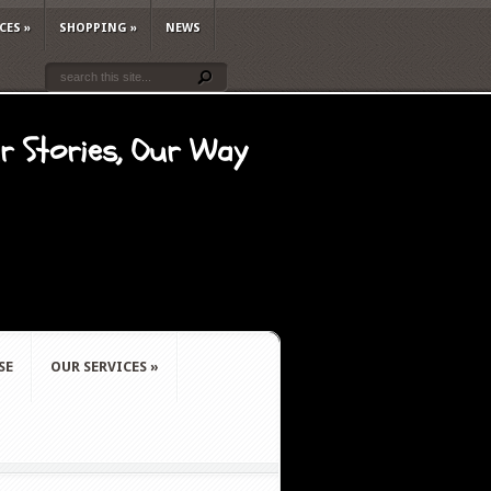
CES
»
SHOPPING
»
NEWS
ur Stories, Our Way
SE
OUR SERVICES
»