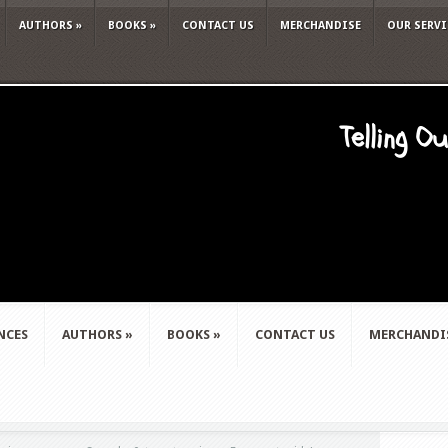
AUTHORS
»
BOOKS
»
CONTACT US
MERCHANDISE
OUR SERVI
Telling O
NCES
AUTHORS
»
BOOKS
»
CONTACT US
MERCHANDI